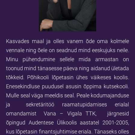
Kasvades maal ja olles vanem õde oma kolmele
vennale ning õele on seadnud mind eeskujuks neile.
Minu pühendumine sellele mida armastan on
toonud mind tänasesse päeva ning aidanud ületada
tõkkeid. Põhikooli lõpetasin ühes väikeses koolis.
Enesekindluse puudusel asusin õppima kutsekooli.
Mulle seal väga meeldis seal. Peale kodumajanduse
ja sekretäritöö raamatupidamises erialal
omandamist Vana – Vigala TTK, järgnesid
õpingud Audentese Ülikoolis aastatel 2001-2005,
kus lõpetasin finantsjuhtimise eriala. Tänaseks olles