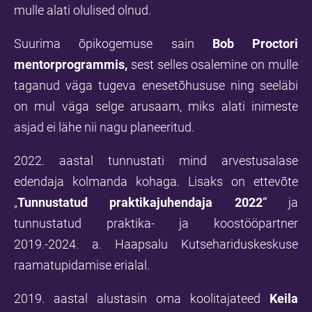
mulle alati olulised olnud.
Suurima õpikogemuse sain
Bob Proctori
mentorprogrammis
,
sest selles osalemine on mulle
taganud väga tugeva enesetõhususe ning seeläbi
on mul väga selge arusaam, miks alati inimeste
asjad ei lähe nii nagu planeeritud.
2022. aastal tunnustati mind arvestusalase
edendaja kolmanda kohaga. Lisaks on ettevõte
„
Tunnustatud praktikajuhendaja 2022
“
ja
tunnustatud praktika- ja koostööpartner
2019.-2024. a. Haapsalu Kutsehariduskeskuse
raamatupidamise erialal.
2019. aastal alustasin oma koolitajateed
Keila