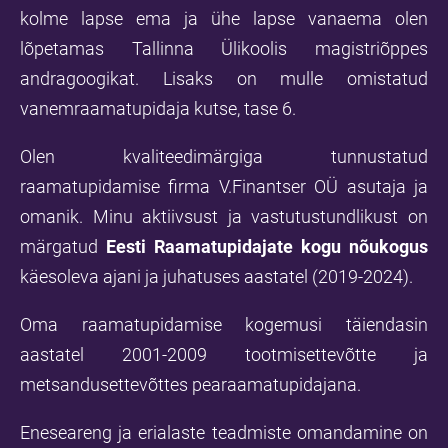
kolme lapse ema ja ühe lapse vanaema olen
lõpetamas Tallinna Ülikoolis magistriõppes
andragoogikat. Lisaks on mulle omistatud
vanemraamatupidaja kutse, tase 6.
Olen kvaliteedimärgiga tunnustatud
raamatupidamise firma V.Finantser OÜ asutaja ja
omanik. Minu aktiivsust ja vastutustundlikust on
märgatud
Eesti Raamatupidajate kogu nõukogus
käesoleva ajani ja juhatuses aastatel (2019-2024).
Oma raamatupidamise kogemusi täiendasin
aastatel 2001-2009 tootmisettevõtte ja
metsandusettevõttes pearaamatupidajana.
Eneseareng ja erialaste teadmiste omandamine on